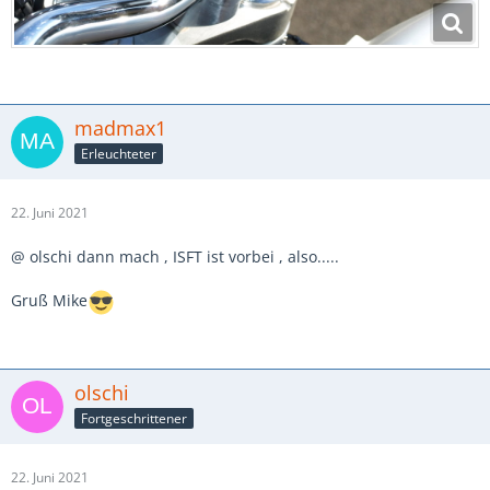
madmax1
Erleuchteter
22. Juni 2021
@ olschi dann mach , ISFT ist vorbei , also.....
Gruß Mike
olschi
Fortgeschrittener
22. Juni 2021