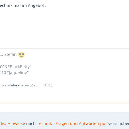
echnik mal im Angebot ...
... Stefan
006 "BlackBetty"
10 "Jaqueline"
zt von
stefanmarea
(
25. Juni 2025
)
icks, Hinweise
nach
Technik - Fragen und Antworten pur
verschobe