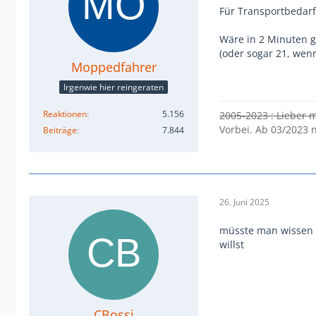
Für Transportbedarf
Wäre in 2 Minuten g
(oder sogar 21, wen
Moppedfahrer
Irgenwie hier reingeraten
Reaktionen
5.156
2005-2023 : Lieber 
Vorbei. Ab 03/2023 
Beiträge
7.844
26. Juni 2025
müsste man wissen 
willst
CBossi