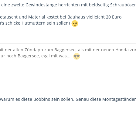
 eine zweite Gewindestange herrichten mit beidseitig Schrauböse
etauscht und Material kostet bei Bauhaus vielleicht 20 Euro
n's schicke Hutmuttern sein sollen)
mit ner alten Zündapp zum Baggersee, als mit ner neuen Honda zur
nur noch Baggersee, egal mit was....
warum es diese Bobbins sein sollen. Genau diese Montageständera