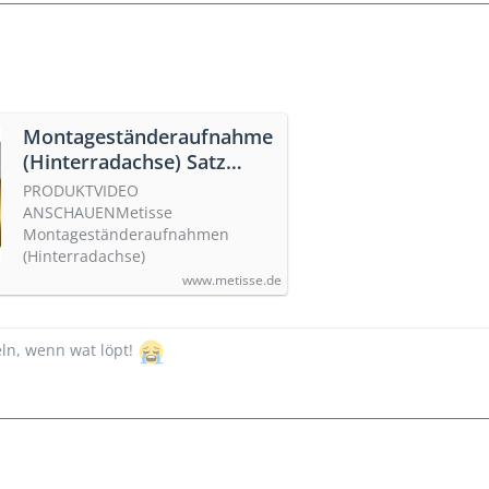
Montageständeraufnahme
(Hinterradachse) Satz
Honda CB 1300
PRODUKTVIDEO
ANSCHAUENMetisse
Montageständeraufnahmen
(Hinterradachse)
www.metisse.de
ln, wenn wat löpt!