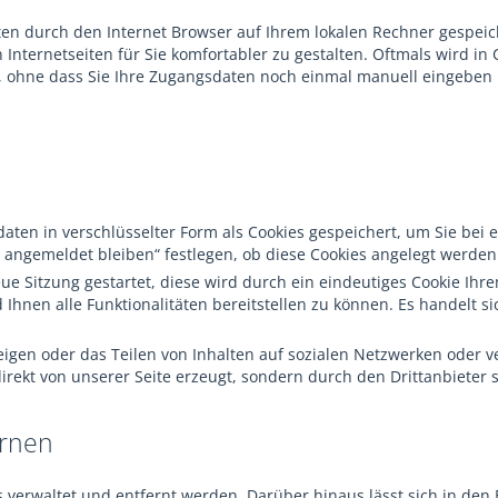
iten durch den Internet Browser auf Ihrem lokalen Rechner gespeic
ternetseiten für Sie komfortabler zu gestalten. Oftmals wird in C
, ohne dass Sie Ihre Zugangsdaten noch einmal manuell eingeben
en in verschlüsselter Form als Cookies gespeichert, um Sie bei 
angemeldet bleiben“ festlegen, ob diese Cookies angelegt werden 
eue Sitzung gestartet, diese wird durch ein eindeutiges Cookie Ih
Ihnen alle Funktionalitäten bereitstellen zu können. Es handelt 
igen oder das Teilen von Inhalten auf sozialen Netzwerken oder v
irekt von unserer Seite erzeugt, sondern durch den Drittanbieter s
ernen
s verwaltet und entfernt werden. Darüber hinaus lässt sich in den