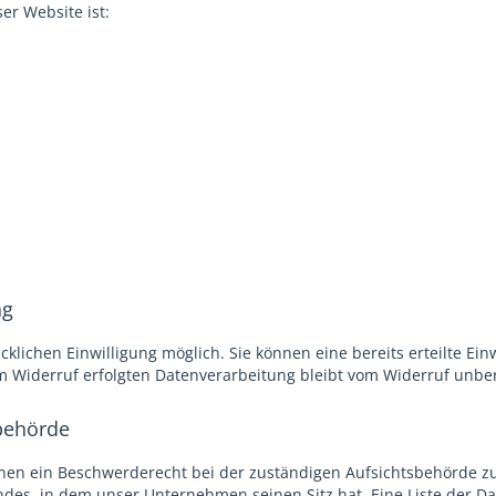
er Website ist:
ng
lichen Einwilligung möglich. Sie können eine bereits erteilte Einw
um Widerruf erfolgten Datenverarbeitung bleibt vom Widerruf unbe
behörde
fenen ein Beschwerderecht bei der zuständigen Aufsichtsbehörde z
ndes, in dem unser Unternehmen seinen Sitz hat. Eine Liste der 