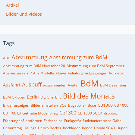
Artikel
Bilder und Videos
Tags
Abstimmung
Abstimmung zum BdM
ABE
Abstimmung zum BdM November 20
Abstimmung zum BdM September
Abs verbessern ?
Alle Modelle
Altaya
Anleitung
aufgegangen
Aufkleber
BdM
Auspuff
Ausfahrt
ausschneiden
Avatar
BdM Dezember
Bild des Monats
Berlin
BdM Oktober
Big One
Bild
CB1000
Bilder anzeigen
Bilder einstellen
BOS
Bugspoiler
Büse
CB 1000
Cb1300
CB1100 EX Getriebe Modellpfleg
CB 1300 SC 54
dropbox
Efahrungen?
entfernen
Federbeine
Funkgerät
funktioniert nicht
Gabel
Geburtstag
Haungs
Hepco Becker
hochladen
honda
Honda SC40
Hupen