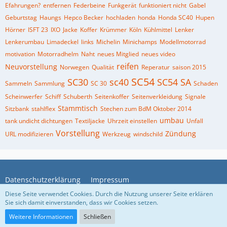
Efahrungen?
entfernen
Federbeine
Funkgerät
funktioniert nicht
Gabel
Geburtstag
Haungs
Hepco Becker
hochladen
honda
Honda SC40
Hupen
Hörner
ISFT 23
IXO
Jacke
Koffer
Krümmer
Köln
Kühlmittel
Lenker
Lenkerumbau
Limadeckel
links
Michelin
Minichamps
Modellmotorrad
motivation
Motorradhelm
Naht
neues Mitglied
neues video
reifen
Neuvorstellung
Norwegen
Qualität
Reperatur
saison 2015
SC54
SC30
sc40
SC54 SA
Sammeln
Sammlung
SC 30
Schaden
Scheinwerfer
Schiff
Schuberth
Seitenkoffer
Seitenverkleidung
Signale
Stammtisch
Sitzbank
stahlflex
Stechen zum BdM Oktober 2014
umbau
tank undicht dichtungen
Textiljacke
Uhrzeit einstellen
Unfall
Vorstellung
Zündung
URL modifizieren
Werkzeug
windschild
Datenschutzerklärung
Impressum
Diese Seite verwendet Cookies. Durch die Nutzung unserer Seite erklären
Sie sich damit einverstanden, dass wir Cookies setzen.
Community-Software:
WoltLab Suite™ 5.5.24
Weitere Informationen
Schließen