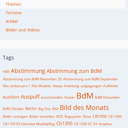
Themen
Termine
Artikel
Bilder und Videos
Tags
Abstimmung
Abstimmung zum BdM
ABE
Abstimmung zum BdM November 20
Abstimmung zum BdM September
Abs verbessern ?
Alle Modelle
Altaya
Anleitung
aufgegangen
Aufkleber
BdM
Auspuff
Ausfahrt
ausschneiden
Avatar
BdM Dezember
Bild des Monats
Berlin
BdM Oktober
Big One
Bild
CB1000
Bilder anzeigen
Bilder einstellen
BOS
Bugspoiler
Büse
CB 1000
Cb1300
CB1100 EX Getriebe Modellpfleg
CB 1300 SC 54
dropbox