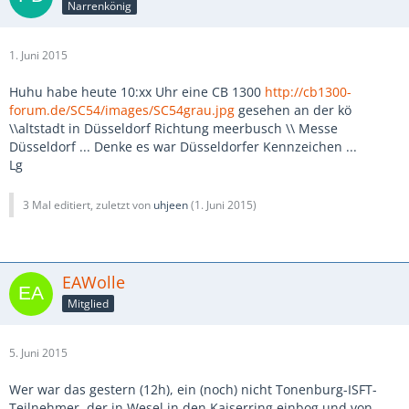
Narrenkönig
1. Juni 2015
Huhu habe heute 10:xx Uhr eine CB 1300
http://cb1300-
forum.de/SC54/images/SC54grau.jpg
gesehen an der kö
\\altstadt in Düsseldorf Richtung meerbusch \\ Messe
Düsseldorf ... Denke es war Düsseldorfer Kennzeichen ...
Lg
3 Mal editiert, zuletzt von
uhjeen
(
1. Juni 2015
)
EAWolle
Mitglied
5. Juni 2015
Wer war das gestern (12h), ein (noch) nicht Tonenburg-ISFT-
Teilnehmer, der in Wesel in den Kaiserring einbog und von